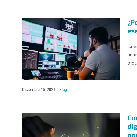
¿Po
ese
La i
bene
orga
Diciembre 15, 2021
|
Blog
Co
dig
op