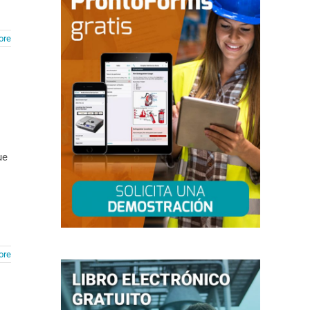
ore
ue
ore