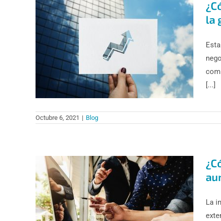
¿C
la 
Esta
nego
comp
[...]
Octubre 6, 2021
|
Blog
¿C
au
La i
exte