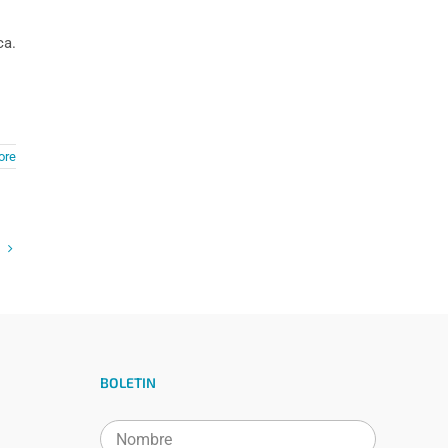
ca.
ore
BOLETIN