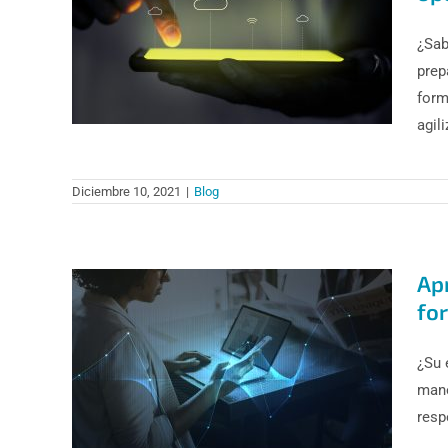
¿Sab
prep
form
agili
Diciembre 10, 2021
|
Blog
Ap
for
¿Su 
mane
resp