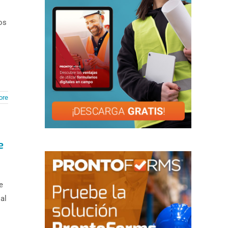
os
ore
e
e
al