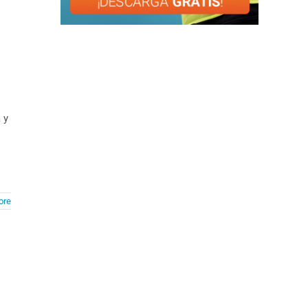
 y
ore