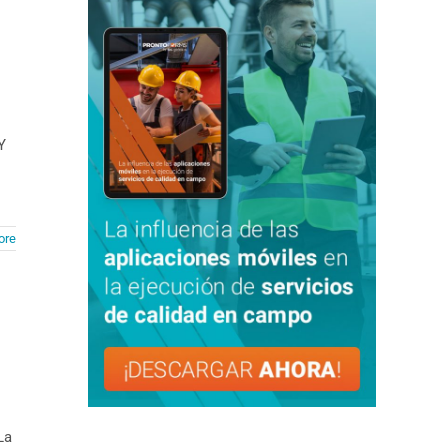
Y
ore
La