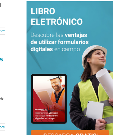
]
ore
s
a
 de
ore