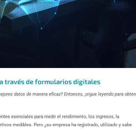
a través de formularios digitales
mejores datos de manera eficaz? Entonces, ¡sigue leyendo para obten
tes esenciales para medir el rendimiento, los ingresos, la
bjetivos medibles. Pero ¿su empresa ha registrado, utilizado y sabe