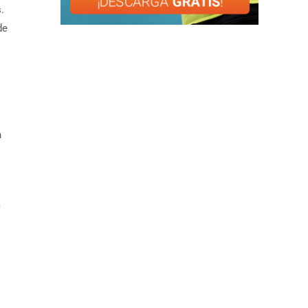
.
de
n
a