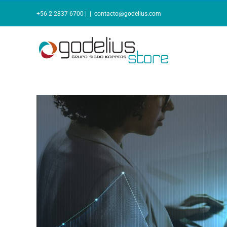
Skip
to
+56 2 2837 6700 |
|
contacto@godelius.com
content
View
Larger
Image