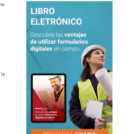
una
 la